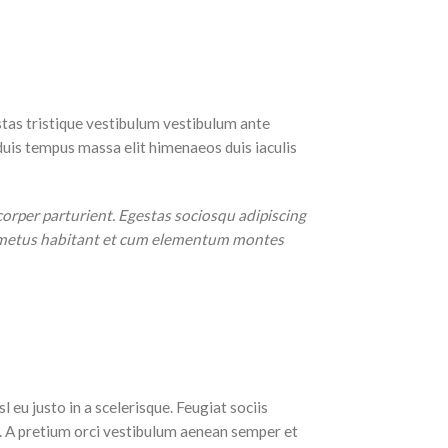
estas tristique vestibulum vestibulum ante
uis tempus massa elit himenaeos duis iaculis
orper parturient. Egestas sociosqu adipiscing
pit metus habitant et cum elementum montes
eu justo in a scelerisque. Feugiat sociis
. A pretium orci vestibulum aenean semper et