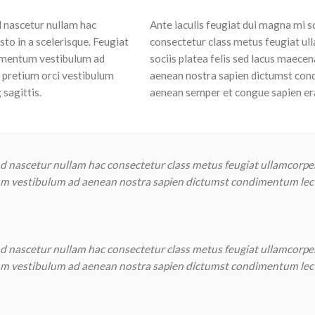
d nascetur nullam hac
Ante iaculis feugiat dui magna mi 
sto in a scelerisque. Feugiat
consectetur class metus feugiat ulla
lementum vestibulum ad
sociis platea felis sed lacus maec
 pretium orci vestibulum
aenean nostra sapien dictumst con
sagittis.
aenean semper et congue sapien erat
 nascetur nullam hac consectetur class metus feugiat ullamcorper ni
tum vestibulum ad aenean nostra sapien dictumst condimentum lec
 nascetur nullam hac consectetur class metus feugiat ullamcorper ni
tum vestibulum ad aenean nostra sapien dictumst condimentum lec