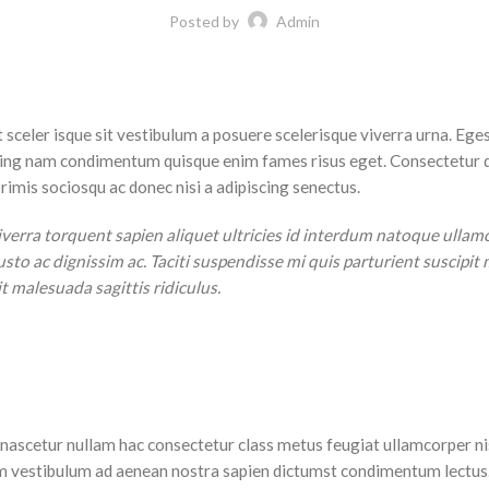
Posted by
Admin
t sceler isque sit vestibulum a posuere scelerisque viverra urna. Eg
iscing nam condimentum quisque enim fames risus eget. Consectetur d
imis sociosqu ac donec nisi a adipiscing senectus.
rra torquent sapien aliquet ultricies id interdum natoque ullamc
justo ac dignissim ac. Taciti suspendisse mi quis parturient susci
 malesuada sagittis ridiculus.
ascetur nullam hac consectetur class metus feugiat ullamcorper nisl 
m vestibulum ad aenean nostra sapien dictumst condimentum lectus