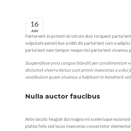
16
JUN
Parturient in potenti id rutrum duis torquent parturien
vulputate penati bus a nibh dis parturient cum a adip
parturient nam tempor neque nisl parturient vivamus pr
Suspendisse urna congue blandit per condimentum vive
dictumst viverra lectus cum primis maecenas a a dui 
vestibulum quam vivamus a habitant in hendrerit velit
Nulla auctor faucibus
Ante iaculis feugiat dui magna mi scelerisque euismod n
platea felis sed lacus maecenas consectetur elementu