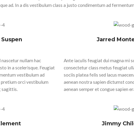
isque ad. In a dis vestibulum class a justo condimentum ad fermentu
r Suspen
Jarred Monte
d nascetur nullam hac
Ante iaculis feugiat dui magna mi 
sto in a scelerisque. Feugiat
consectetur class metus feugiat ulla
lementum vestibulum ad
sociis platea felis sed lacus maec
 pretium orci vestibulum
aenean nostra sapien dictumst con
sagittis.
aenean semper et congue sapien erat
 Element
Jimmy Chil