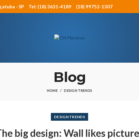
açatuba - SP
Tel: (18) 3631-4189
(18) 99752-1307
Blog
HOME
DESIGN TRENDS
DESIGN TRENDS
he big design: Wall likes pictur