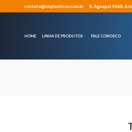
contato@cmplasticos.com.br
R. Aguapeí 4068, Ar
HOME
LINHA DE PRODUTOS
FALE CONOSCO
T