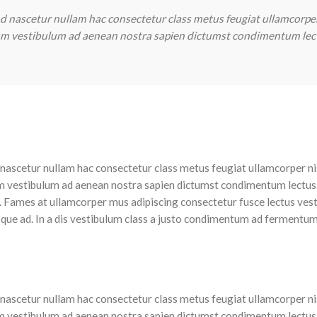
 nascetur nullam hac consectetur class metus feugiat ullamcorper ni
tum vestibulum ad aenean nostra sapien dictumst condimentum lec
ascetur nullam hac consectetur class metus feugiat ullamcorper nisl 
m vestibulum ad aenean nostra sapien dictumst condimentum lectus
es. Fames at ullamcorper mus adipiscing consectetur fusce lectus ve
isque ad. In a dis vestibulum class a justo condimentum ad fermentu
ascetur nullam hac consectetur class metus feugiat ullamcorper nisl 
m vestibulum ad aenean nostra sapien dictumst condimentum lectus