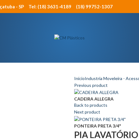
açatuba - SP
Tel: (18) 3631-4189
(18) 99752-1307
Início
Industria Moveleira - Acess
Previous product
CADEIRA ALLEGRA
Back to products
Next product
PONTEIRA PRETA 3/4"
PIA LAVATÓRIO